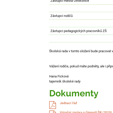
Zástupci města Otrokovice
rada
Zástupci rodičů
Zástupci pedagogických pracovníků ZŠ
Školská rada v tomto složení bude pracovat v
Vážení rodiče, pokud máte podněty, ale i př
Hana Ficková
tajemník školské rady
Dokumenty
Jednací řád
Výroční zpráva o činnosti ŠR (2019)