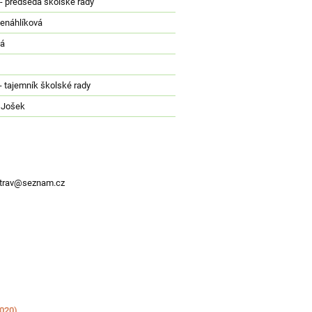
 - předseda školské rady
enáhlíková
vá
- tajemník školské rady
v Jošek
adatrav@seznam.cz
2020)