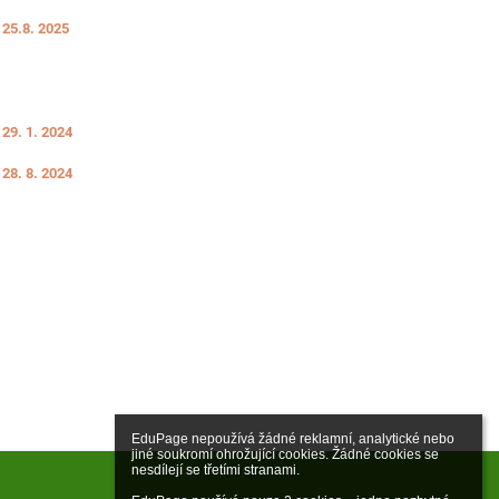
 25.8. 2025
29. 1. 2024
28. 8. 2024
EduPage nepoužívá žádné reklamní, analytické nebo 
jiné soukromí ohrožující cookies. Žádné cookies se 
nesdílejí se třetími stranami.
