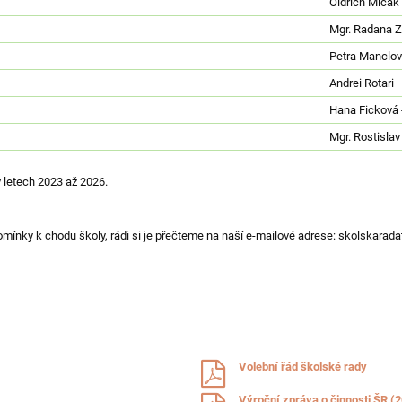
Oldřich Mlčák
Mgr. Radana Z
Petra Manclo
Andrei Rotari
Hana Ficková 
Mgr. Rostisla
 letech 2023 až 2026.
ipomínky k chodu školy, rádi si je přečteme na naší e-mailové adrese: skolskar
Volební řád školské rady
Výroční zpráva o činnosti ŠR (