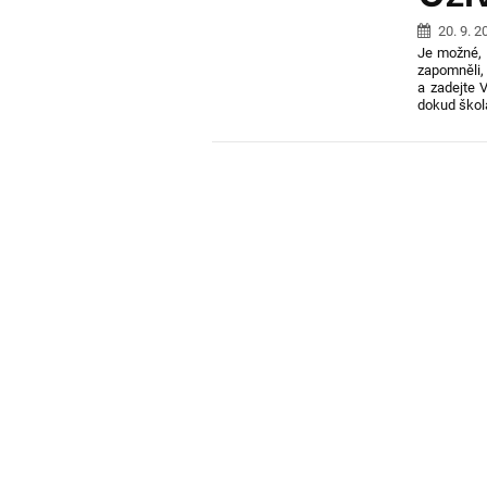
20. 9. 2
Je možné, ž
zapomněli
a zadejte V
dokud škol