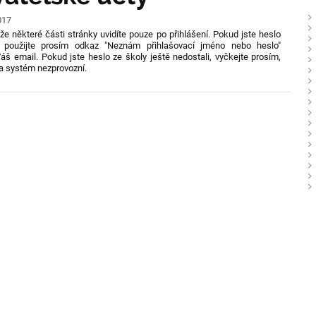
017
e některé části stránky uvidíte pouze po přihlášení. Pokud jste heslo
, použijte prosím odkaz "Neznám přihlašovací jméno nebo heslo"
áš email. Pokud jste heslo ze školy ještě nedostali, vyčkejte prosím,
a systém nezprovozní.