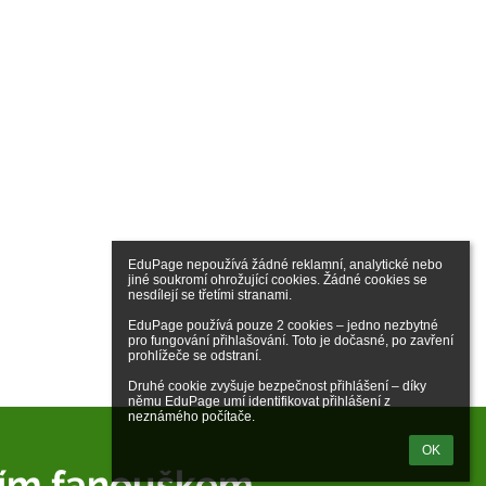
EduPage nepoužívá žádné reklamní, analytické nebo 
jiné soukromí ohrožující cookies. Žádné cookies se 
nesdílejí se třetími stranami.

EduPage používá pouze 2 cookies – jedno nezbytné 
pro fungování přihlašování. Toto je dočasné, po zavření 
prohlížeče se odstraní.

Druhé cookie zvyšuje bezpečnost přihlášení – díky 
němu EduPage umí identifikovat přihlášení z 
neznámého počítače.
OK
ším fanouškem